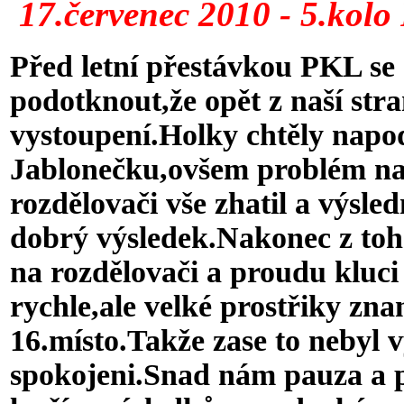
17.červenec 2010 - 5.kolo
Před letní přestávkou PKL se 
podotknout,že opět z naší str
vystoupení.Holky chtěly napo
Jablonečku,ovšem problém na 
rozdělovači vše zhatil a výsle
dobrý výsledek.Nakonec z toho
na rozdělovači a proudu
kluci
rychle,ale velké prostřiky zn
16.místo.Takže zase to nebyl 
spokojeni.Snad nám pauza a 