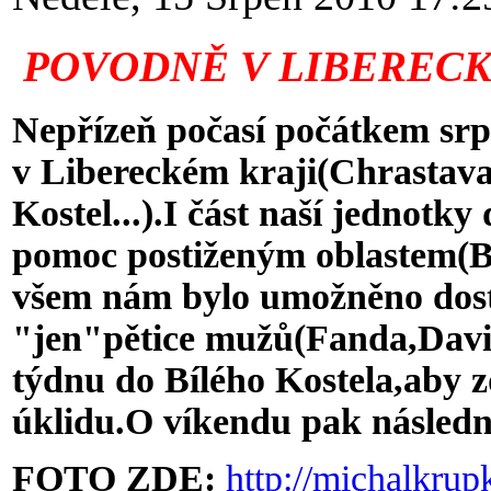
POVODNĚ V LIBERECK
Nepřízeň počasí počátkem srp
v Libereckém kraji(Chrastava
Kostel...).I část naší jednotk
pomoc postiženým oblastem(Bí
všem nám bylo umožněno dosta
"jen"pětice mužů(Fanda,David
týdnu do Bílého Kostela,aby 
úklidu.O víkendu pak následn
FOTO ZDE:
http://michalkrup