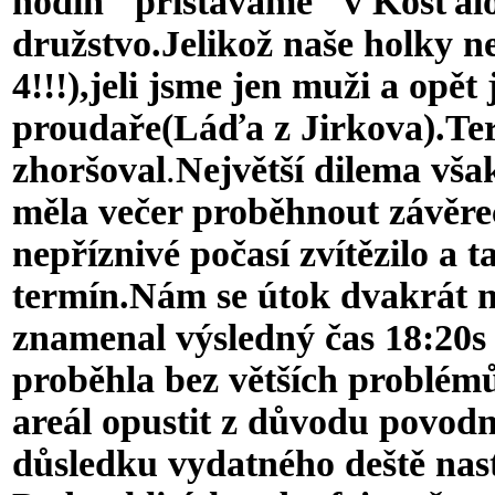
hodin "přistáváme" v Košťálov
družstvo.Jelikož naše holky 
4!!!),jeli jsme jen muži a opět
proudaře(Láďa z Jirkova).Te
zhoršoval
.
Největší dilema však
měla večer proběhnout závěre
nepříznivé počasí zvítězilo a t
termín.Nám se útok dvakrát n
znamenal výsledný čas 18:20s 
proběhla bez větších problém
areál opustit z důvodu povodn
důsledku vydatného deště nast