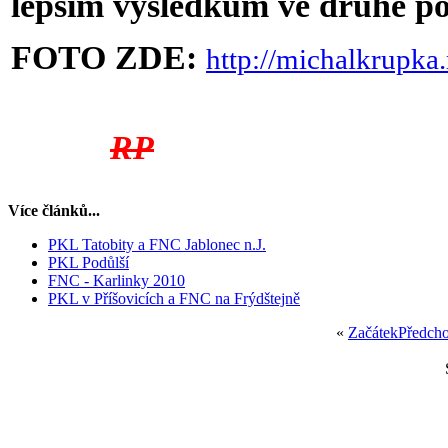
lepším výsledkům ve druhé p
FOTO ZDE:
http://michalkrupka
RP
Více článků...
PKL Tatobity a FNC Jablonec n.J.
PKL Podůlší
FNC - Karlinky 2010
PKL v Příšovicích a FNC na Frýdštejně
«
Začátek
Předcho