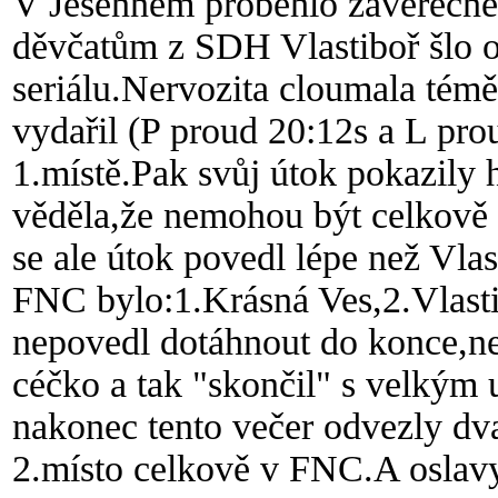
V Jesenném proběhlo závěrečné
děvčatům z SDH Vlastiboř šlo o
seriál
u.
Nervozita cloumala tém
vydařil (P proud 20:12s a L pro
1.místě.Pak svůj útok pokazily 
věděla,že nemohou být celkově 
se ale útok povedl lépe než Vlas
FNC bylo:1.Krásná Ves,2.Vlast
nepovedl dotáhnout do konce,n
céčko a tak "skončil" s velkým 
nakonec tento večer odvezly dv
2.místo celkově v FNC.A oslavy 