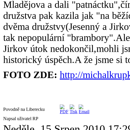
Mladějova a dali "patnáctku",čí
družstva pak kazila jak "na běž
dvěma družstvy(Jesenný a Jirkov
tak nepopulární "brambory".Ale
Jirkov útok nedokončil,mohli jsm
historický úspěch.A že jsme si to u
FOTO ZDE:
http://michalkru
Povodně na Liberecku
Napsal uživatel RP
Neděle, 15 Srpen 2010 17:2