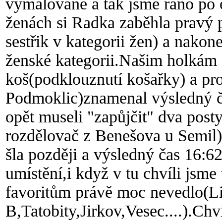
vymalované a tak jsme ráno po
ženách si Radka zaběhla pravý 
sestřik v kategorii žen) a nakon
ženské kategorii.Našim holkám s
koš(podklouznutí košařky) a pr
Podmoklic)znamenal výsledný č
opět museli "zapůjčit" dva post
rozdělovač z Benešova u Semil)
šla později a výsledný čas 16:6
umístění,i když v tu chvíli jsm
favoritům právě moc nevedlo(Li
B,Tatobity,Jirkov,Vesec....).Chv