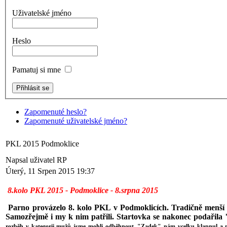
Uživatelské jméno
Heslo
Pamatuj si mne
Zapomenuté heslo?
Zapomenuté uživatelské jméno?
PKL 2015 Podmoklice
Napsal uživatel RP
Úterý, 11 Srpen 2015 19:37
8.kolo PKL 2015 - Podmoklice - 8.srpna 2015
Parno provázelo 8. kolo PKL v Podmoklicích.
Tradičně menší 
Samozřejmě i my k nim patřili
. Startovka se nakonec podařila 
rozběh v kategorii mužů jsme mohli odběhnout. "Zadek" nám vcelku klapnul a ná