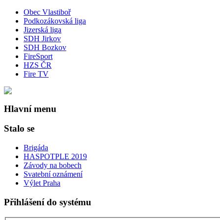
Obec Vlastiboř
Podkozákovská liga
Jizerská liga
SDH Jirkov
SDH Bozkov
FireSport
HZS ČR
Fire TV
Hlavní menu
Stalo se
Brigáda
HASPOTPLE 2019
Závody na bobech
Svatební oznámení
Výlet Praha
Přihlášení do systému