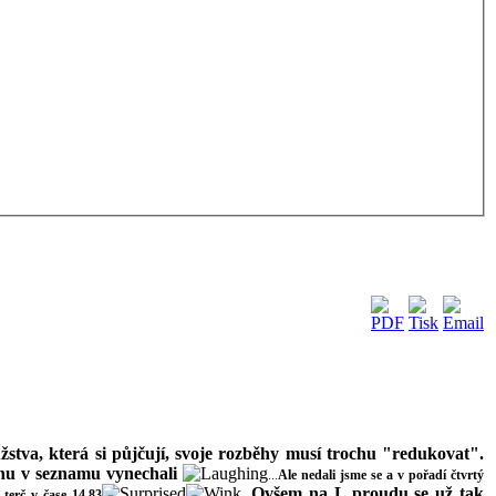
žstva, která si půjčují, svoje rozběhy musí trochu "redukovat".
ochu v seznamu vynechali
...
Ale nedali jsme se a v pořadí čtvrtý
.
Ovšem na L proudu se už tak
terč v čase 14,83